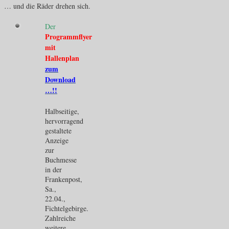
… und die Räder drehen sich.
Der
Programmflyer
mit
Hallenplan
zum
Download
…!!
Halbseitige,
hervorragend
gestaltete
Anzeige
zur
Buchmesse
in der
Frankenpost,
Sa.,
22.04.,
Fichtelgebirge.
Zahlreiche
weitere