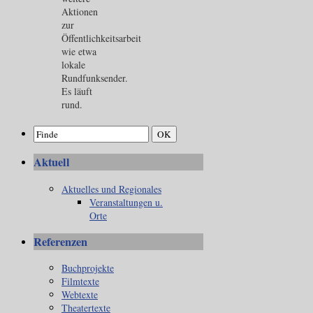
Aktionen
zur
Öffentlichkeitsarbeit
wie etwa
lokale
Rundfunksender.
Es läuft
rund.
Aktuell
Aktuelles und Regionales
Veranstaltungen u.
Orte
Referenzen
Buchprojekte
Filmtexte
Webtexte
Theatertexte