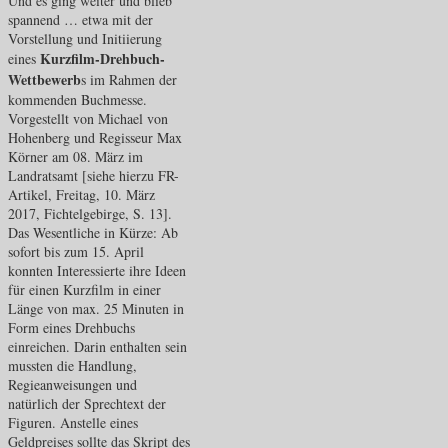
Und es ging weiter und blieb
spannend … etwa mit der
Vorstellung und Initiierung
Kurzfilm-Drehbuch-
eines
Wettbewerb
s im Rahmen der
kommenden Buchmesse.
Vorgestellt von Michael von
Hohenberg und Regisseur Max
Körner am 08. März im
Landratsamt [siehe hierzu FR-
Artikel, Freitag, 10. März
2017, Fichtelgebirge, S. 13].
Das Wesentliche in Kürze: Ab
sofort bis zum 15. April
konnten Interessierte ihre Ideen
für einen Kurzfilm in einer
Länge von max. 25 Minuten in
Form eines Drehbuchs
einreichen. Darin enthalten sein
mussten die Handlung,
Regieanweisungen und
natürlich der Sprechtext der
Figuren. Anstelle eines
Geldpreises sollte das Skript des