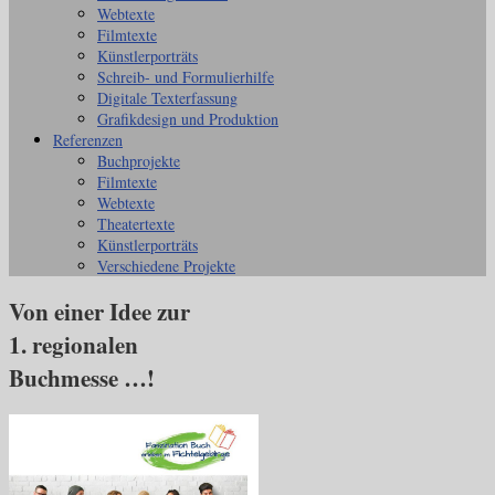
Webtexte
Filmtexte
Künstlerporträts
Schreib- und Formulierhilfe
Digitale Texterfassung
Grafikdesign und Produktion
Referenzen
Buchprojekte
Filmtexte
Webtexte
Theatertexte
Künstlerporträts
Verschiedene Projekte
Von einer Idee zur
1. regionalen
Buchmesse …!