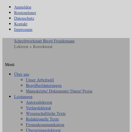
Anmelden
Routenplaner
Datenschutz
Kontakt
Impressum
Schreibwerkstatt Birgit Freudemann
Lektorat + Korrektorat
Menü
Zum
Über uns
Inhalt
Unser Arbeitsstil
springen
Begriffserläuterungen
Manuskripte/ Dokumente/ Daten/ Preise
Leistungen
Autorenlektorat
Verlagslektorat
Wissenschaftliche Texte
Redaktionelle Texte
Firmenkommunikation
Übersetzungslektorat