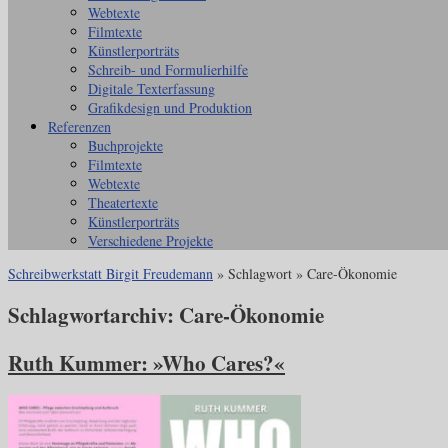
Webtexte
Filmtexte
Künstlerporträts
Schreib- und Formulierhilfe
Digitale Texterfassung
Grafikdesign und Produktion
Referenzen
Buchprojekte
Filmtexte
Webtexte
Theatertexte
Künstlerporträts
Verschiedene Projekte
Schreibwerkstatt Birgit Freudemann
» Schlagwort » Care-Ökonomie
Schlagwortarchiv:
Care-Ökonomie
Ruth Kummer: »Who Cares?«