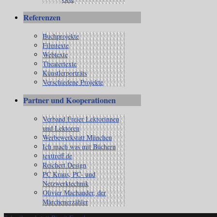
Referenzen
Buchprojekte
Filmtexte
Webtexte
Theatertexte
Künstlerporträts
Verschiedene Projekte
Partner und Kooperationen
Verband Freier Lektorinnen
und Lektoren
Werbewerkstatt München
Ich mach was mit Büchern
texttreff.de
Reichert Design
PC Kraus, PC- und
Netzwerktechnik
Olivier Machander, der
Märchenerzähler