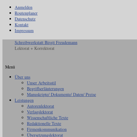
Anmelden
Routenplaner
Datenschutz
Kontakt
Impressum
Schreibwerkstatt Birgit Freudemann
Lektorat + Korrektorat
Menü
Zum
Über uns
Inhalt
Unser Arbeitsstil
springen
Begriffserläuterungen
Manuskripte/ Dokumente/ Daten/ Preise
Leistungen
Autorenlektorat
Verlagslektorat
Wissenschaftliche Texte
Redaktionelle Texte
Firmenkommunikation
Übersetzungslektorat