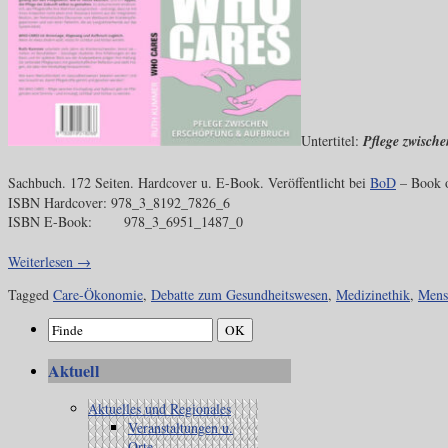
Untertitel:
Pflege zwisch
Sachbuch. 172 Seiten. Hardcover u. E-Book. Veröffentlicht bei
BoD
– Book 
ISBN Hardcover: 978_3_8192_7826_6
ISBN E-Book: 978_3_6951_1487_0
Weiterlesen
→
Tagged
Care-Ökonomie
,
Debatte zum Gesundheitswesen
,
Medizinethik
,
Mens
Aktuell
Aktuelles und Regionales
Veranstaltungen u.
Orte