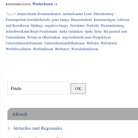
Weiterlesen
→
kommunizieren.
Tagged
ansprechende Kommunikation
,
aufmerksamer Leser
,
Dienstleistung
,
Firmenporträt.Geschäftsbericht
,
gutes Image
,
Hauszeitschrift
,
Kursunterlagen
,
Lektorat
und Korrektorat
,
Mailings
,
negatives Image
,
Newsletter
,
Portfolio
,
Pressemitteilung
,
Schreibwerkstatt Birgit Freudemann
,
starke Gedanken
,
starke Texte
,
Stil passend zum
Unternehmen
,
Tröstau in Oberfranken
,
ungewöhnliche neue Perspektiven
,
Unternehmensdokumente
,
Unternehmenspublikationen
,
Websites
,
Websitetext
,
Werbebroschüren
,
Werbelektorat
,
Werbetext
,
Wirtschaftslektorat
Aktuell
Aktuelles und Regionales