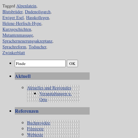
Tagged
Alpenlatein
,
Blutsbrüder
,
Dudenoligarch
,
Ewiger Esel
,
Hasskollegen
,
Helene-Herfisch-Hype
,
Kurzgeschichten
,
Mutantenmassage
,
Spracherneuerungsakzeptanz
,
Sprachreform
,
Todsucher
,
Zwinkerblatt
Aktuell
Aktuelles und Regionales
Veranstaltungen u.
Orte
Referenzen
Buchprojekte
Filmtexte
Webtexte