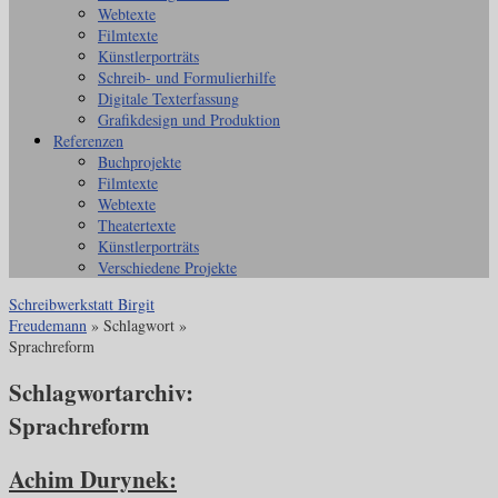
Webtexte
Filmtexte
Künstlerporträts
Schreib- und Formulierhilfe
Digitale Texterfassung
Grafikdesign und Produktion
Referenzen
Buchprojekte
Filmtexte
Webtexte
Theatertexte
Künstlerporträts
Verschiedene Projekte
Schreibwerkstatt Birgit
Freudemann
» Schlagwort »
Sprachreform
Schlagwortarchiv:
Sprachreform
Achim Durynek: