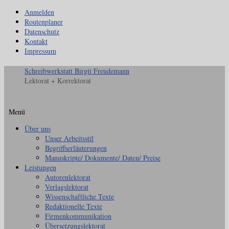
Anmelden
Routenplaner
Datenschutz
Kontakt
Impressum
Schreibwerkstatt Birgit Freudemann
Lektorat + Korrektorat
Menü
Zum
Über uns
Inhalt
Unser Arbeitsstil
springen
Begriffserläuterungen
Manuskripte/ Dokumente/ Daten/ Preise
Leistungen
Autorenlektorat
Verlagslektorat
Wissenschaftliche Texte
Redaktionelle Texte
Firmenkommunikation
Übersetzungslektorat