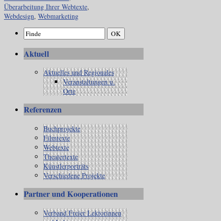
Überarbeitung Ihrer Webtexte
,
Webdesign
,
Webmarketing
Aktuell
Aktuelles und Regionales
Veranstaltungen u.
Orte
Referenzen
Buchprojekte
Filmtexte
Webtexte
Theatertexte
Künstlerporträts
Verschiedene Projekte
Partner und Kooperationen
Verband Freier Lektorinnen