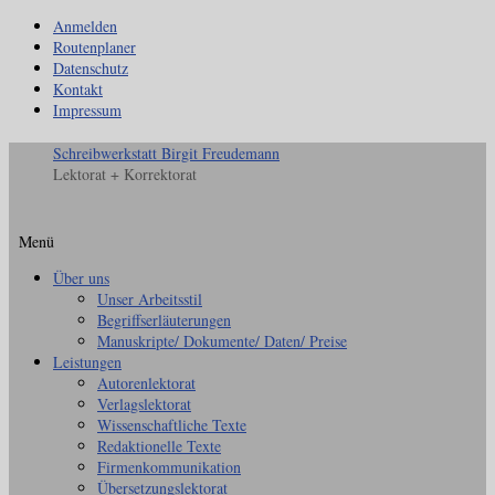
Anmelden
Routenplaner
Datenschutz
Kontakt
Impressum
Schreibwerkstatt Birgit Freudemann
Lektorat + Korrektorat
Menü
Zum
Über uns
Inhalt
Unser Arbeitsstil
springen
Begriffserläuterungen
Manuskripte/ Dokumente/ Daten/ Preise
Leistungen
Autorenlektorat
Verlagslektorat
Wissenschaftliche Texte
Redaktionelle Texte
Firmenkommunikation
Übersetzungslektorat