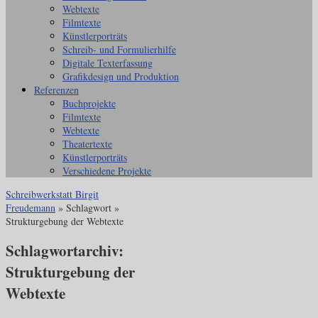
Webtexte
Filmtexte
Künstlerporträts
Schreib- und Formulierhilfe
Digitale Texterfassung
Grafikdesign und Produktion
Referenzen
Buchprojekte
Filmtexte
Webtexte
Theatertexte
Künstlerporträts
Verschiedene Projekte
Schreibwerkstatt Birgit
Freudemann
» Schlagwort »
Strukturgebung der Webtexte
Schlagwortarchiv:
Strukturgebung der
Webtexte