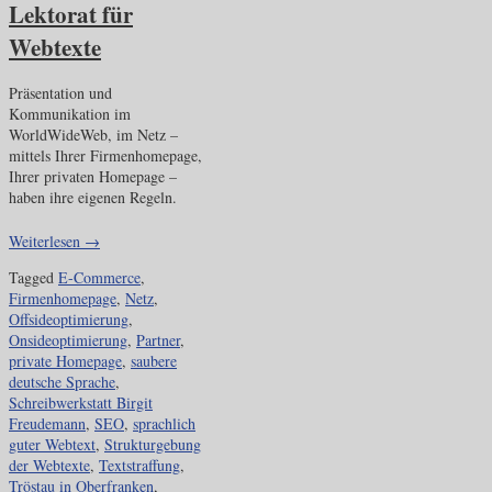
Lektorat für
Webtexte
Präsentation und
Kommunikation im
WorldWideWeb, im Netz –
mittels Ihrer Firmenhomepage,
Ihrer privaten Homepage –
haben ihre eigenen Regeln.
Weiterlesen
→
Tagged
E-Commerce
,
Firmenhomepage
,
Netz
,
Offsideoptimierung
,
Onsideoptimierung
,
Partner
,
private Homepage
,
saubere
deutsche Sprache
,
Schreibwerkstatt Birgit
Freudemann
,
SEO
,
sprachlich
guter Webtext
,
Strukturgebung
der Webtexte
,
Textstraffung
,
Tröstau in Oberfranken
,