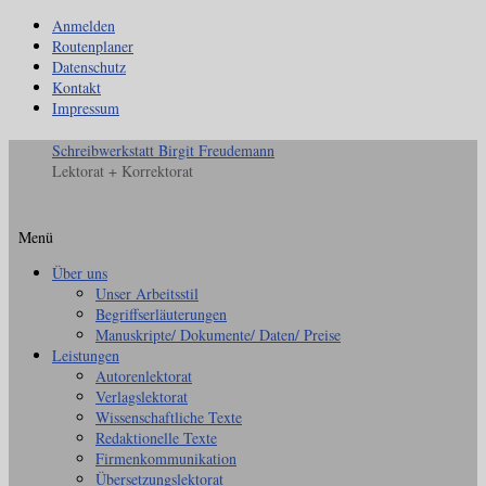
Anmelden
Routenplaner
Datenschutz
Kontakt
Impressum
Schreibwerkstatt Birgit Freudemann
Lektorat + Korrektorat
Menü
Zum
Über uns
Inhalt
Unser Arbeitsstil
springen
Begriffserläuterungen
Manuskripte/ Dokumente/ Daten/ Preise
Leistungen
Autorenlektorat
Verlagslektorat
Wissenschaftliche Texte
Redaktionelle Texte
Firmenkommunikation
Übersetzungslektorat