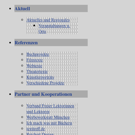
Aktuell
Aktuelles und Regionales
Veranstaltungen u.
Orte
Referenzen
Buchprojekte
Filmtexte
Webtexte
Theatertexte
Künstlerporträts
Verschiedene Projekte
Partner und Kooperationen
Verband Freier Lektorinnen
und Lektoren
Werbewerkstatt München
Ich mach was mit Büchern
texttreff.de
Reichert Design