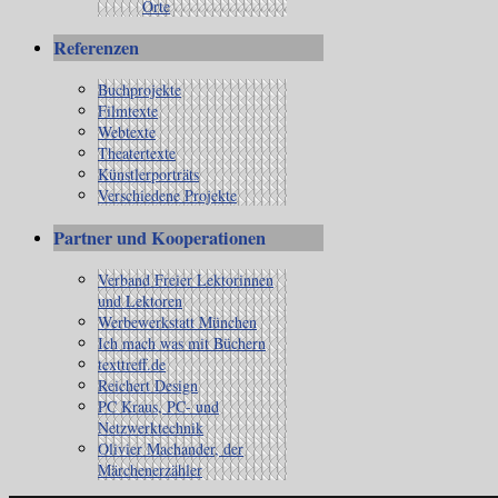
Orte
Referenzen
Buchprojekte
Filmtexte
Webtexte
Theatertexte
Künstlerporträts
Verschiedene Projekte
Partner und Kooperationen
Verband Freier Lektorinnen
und Lektoren
Werbewerkstatt München
Ich mach was mit Büchern
texttreff.de
Reichert Design
PC Kraus, PC- und
Netzwerktechnik
Olivier Machander, der
Märchenerzähler