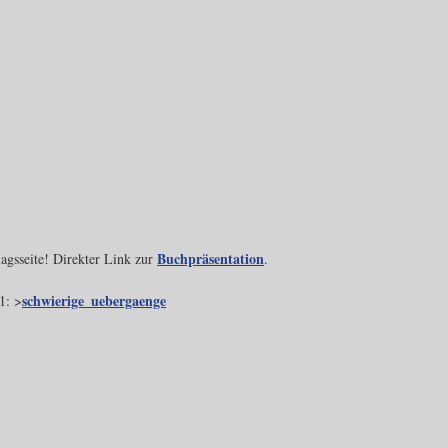
Buchpräsentation
lagsseite! Direkter Link zur
.
schwierige_uebergaenge
1: >