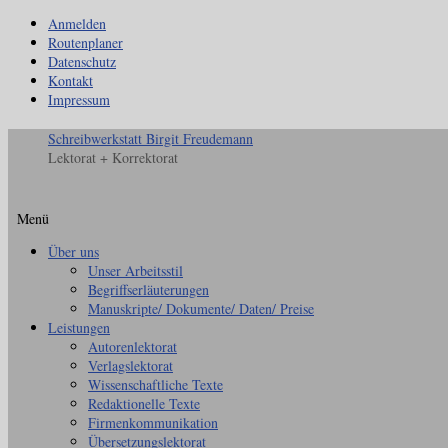
Anmelden
Routenplaner
Datenschutz
Kontakt
Impressum
Schreibwerkstatt Birgit Freudemann
Lektorat + Korrektorat
Menü
Zum
Über uns
Inhalt
Unser Arbeitsstil
springen
Begriffserläuterungen
Manuskripte/ Dokumente/ Daten/ Preise
Leistungen
Autorenlektorat
Verlagslektorat
Wissenschaftliche Texte
Redaktionelle Texte
Firmenkommunikation
Übersetzungslektorat