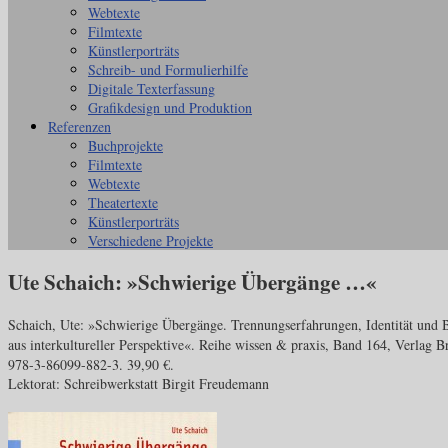
Webtexte
Filmtexte
Künstlerporträts
Schreib- und Formulierhilfe
Digitale Texterfassung
Grafikdesign und Produktion
Referenzen
Buchprojekte
Filmtexte
Webtexte
Theatertexte
Künstlerporträts
Verschiedene Projekte
Ute Schaich: »Schwierige Übergänge …«
Schaich, Ute: »Schwierige Übergänge. Trennungserfahrungen, Identität und B
aus interkultureller Perspektive«. Reihe wissen & praxis, Band 164,
Verlag B
978-3-86099-882-3. 39,90 €.
Lektorat: Schreibwerkstatt Birgit Freudemann