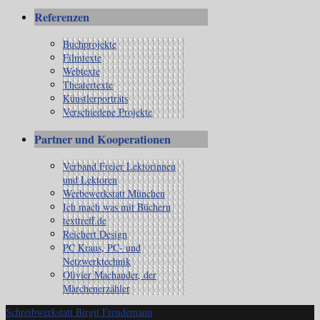
Referenzen
Buchprojekte
Filmtexte
Webtexte
Theatertexte
Künstlerporträts
Verschiedene Projekte
Partner und Kooperationen
Verband Freier Lektorinnen
und Lektoren
Werbewerkstatt München
Ich mach was mit Büchern
texttreff.de
Reichert Design
PC Kraus, PC- und
Netzwerktechnik
Olivier Machander, der
Märchenerzähler
Schreibwerkstatt Birgit Freudemann