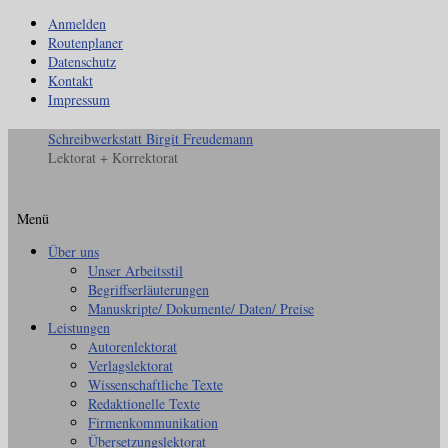
Anmelden
Routenplaner
Datenschutz
Kontakt
Impressum
Schreibwerkstatt Birgit Freudemann
Lektorat + Korrektorat
Menü
Zum
Über uns
Inhalt
Unser Arbeitsstil
springen
Begriffserläuterungen
Manuskripte/ Dokumente/ Daten/ Preise
Leistungen
Autorenlektorat
Verlagslektorat
Wissenschaftliche Texte
Redaktionelle Texte
Firmenkommunikation
Übersetzungslektorat