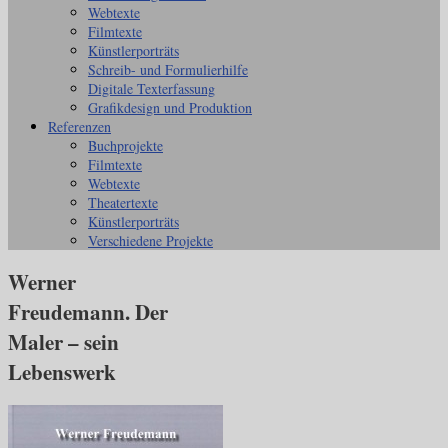
Webtexte
Filmtexte
Künstlerporträts
Schreib- und Formulierhilfe
Digitale Texterfassung
Grafikdesign und Produktion
Referenzen
Buchprojekte
Filmtexte
Webtexte
Theatertexte
Künstlerporträts
Verschiedene Projekte
Werner
Freudemann. Der
Maler – sein
Lebenswerk