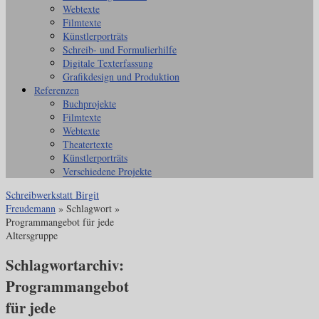
Webtexte
Filmtexte
Künstlerporträts
Schreib- und Formulierhilfe
Digitale Texterfassung
Grafikdesign und Produktion
Referenzen
Buchprojekte
Filmtexte
Webtexte
Theatertexte
Künstlerporträts
Verschiedene Projekte
Schreibwerkstatt Birgit
Freudemann
» Schlagwort »
Programmangebot für jede
Altersgruppe
Schlagwortarchiv:
Programmangebot
für jede