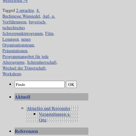
Weiterlesen
→
Tagged
2-sprachig
,
4.
Buchmesse Wunsiedel
,
Auf- u.
Vorführungen
,
bayerisch-
tschechisches
Schwerpunktprogramm
,
Film
,
Lesungen
,
neues
Organisationsteam
,
Präsentationen
,
Programmangebot für jede
Altersgruppe
,
Schirmherrschaft
,
Wechsel der Trägerschaft
,
Workshops
Aktuell
Aktuelles und Regionales
Veranstaltungen u.
Orte
Referenzen