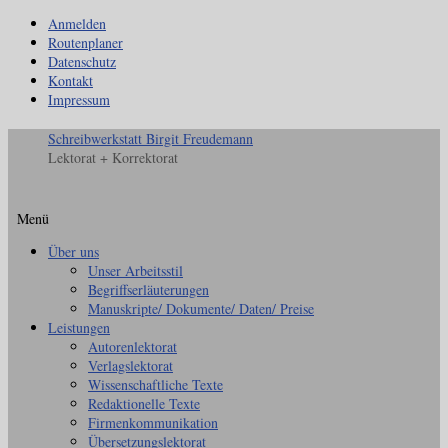
Anmelden
Routenplaner
Datenschutz
Kontakt
Impressum
Schreibwerkstatt Birgit Freudemann
Lektorat + Korrektorat
Menü
Zum
Über uns
Inhalt
Unser Arbeitsstil
springen
Begriffserläuterungen
Manuskripte/ Dokumente/ Daten/ Preise
Leistungen
Autorenlektorat
Verlagslektorat
Wissenschaftliche Texte
Redaktionelle Texte
Firmenkommunikation
Übersetzungslektorat