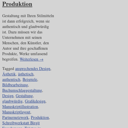
Produktion
Gestaltung mit Ihren Stilmitteln
ist dann erfolgreich, wenn sie
authentisch und glaubwürdig
ist. Dazu müssen wir das
Unternehmen mit seinen
Menschen, den Künstler, den
Autor und ihre geschaffenen
Produkte, Werke umfassend
begreifen.
Weiterlesen
→
Tagged
ansprechendes Design
,
Ästhetik
,
ästhetisch
,
authentisch
,
Beispiele
,
Bildbearbeitung
,
Buchumschlaggestaltung
,
Design
,
Gestaltung
,
glaubwürdig
,
Grafikdesign
,
Manuskriptillustration
,
Manuskriptlayout
,
Partnernetzwerk
,
Produktion
,
Schreibwerkstatt Birgit