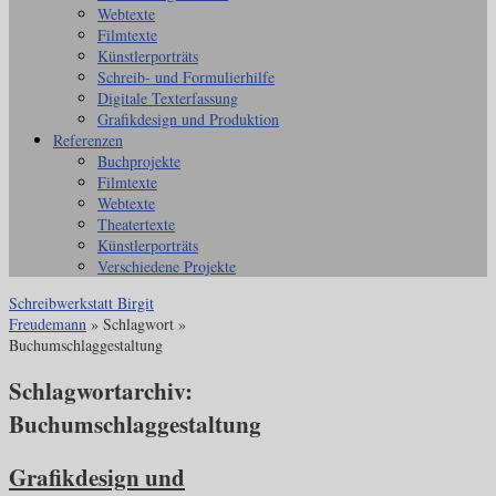
Webtexte
Filmtexte
Künstlerporträts
Schreib- und Formulierhilfe
Digitale Texterfassung
Grafikdesign und Produktion
Referenzen
Buchprojekte
Filmtexte
Webtexte
Theatertexte
Künstlerporträts
Verschiedene Projekte
Schreibwerkstatt Birgit
Freudemann
» Schlagwort »
Buchumschlaggestaltung
Schlagwortarchiv:
Buchumschlaggestaltung
Grafikdesign und