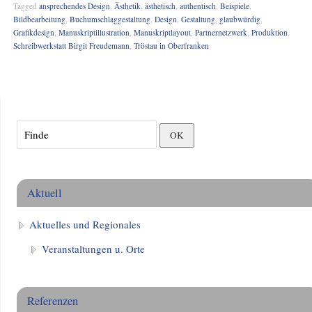
Tagged
ansprechendes Design
,
Ästhetik
,
ästhetisch
,
authentisch
,
Beispiele
,
Bildbearbeitung
,
Buchumschlaggestaltung
,
Design
,
Gestaltung
,
glaubwürdig
,
Grafikdesign
,
Manuskriptillustration
,
Manuskriptlayout
,
Partnernetzwerk
,
Produktion
,
Schreibwerkstatt Birgit Freudemann
,
Tröstau in Oberfranken
Aktuell
Aktuelles und Regionales
Veranstaltungen u. Orte
Referenzen