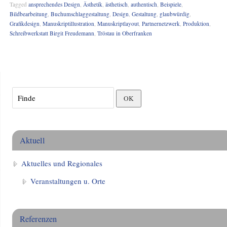
Tagged
ansprechendes Design
,
Ästhetik
,
ästhetisch
,
authentisch
,
Beispiele
,
Bildbearbeitung
,
Buchumschlaggestaltung
,
Design
,
Gestaltung
,
glaubwürdig
,
Grafikdesign
,
Manuskriptillustration
,
Manuskriptlayout
,
Partnernetzwerk
,
Produktion
,
Schreibwerkstatt Birgit Freudemann
,
Tröstau in Oberfranken
Aktuell
Aktuelles und Regionales
Veranstaltungen u. Orte
Referenzen