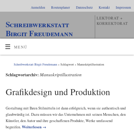
Anmelden
Routenplaner
Datenschutz
Kontakt
Impressum
LEKTORAT +
Schreibwerkstatt
KORREKTORAT
Birgit Freudemann
MENÜ
Schreibwerkstatt Birgit Freudemann
» Schlagwort » Manuskriptillustration
Manuskriptillustration
Schlagwortarchiv:
Grafikdesign und Produktion
Gestaltung mit Ihren Stilmitteln ist dann erfolgreich, wenn sie authentisch und
glaubwürdig ist. Dazu müssen wir das Unternehmen mit seinen Menschen, den
Künstler, den Autor und ihre geschaffenen Produkte, Werke umfassend
Weiterlesen
→
begreifen.