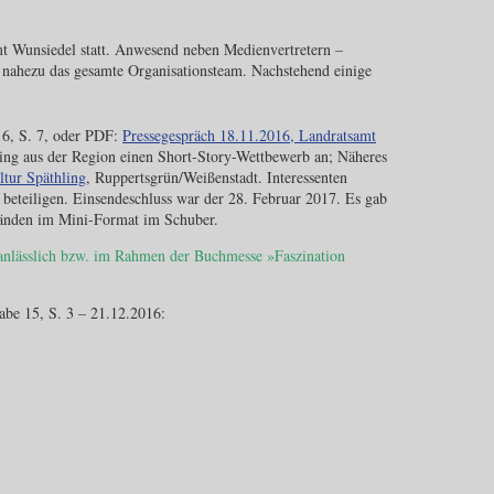
mt Wunsiedel statt. Anwesend neben Medienvertretern –
nahezu das gesamte Organisationsteam. Nachstehend einige
16, S. 7, oder PDF:
Pressegespräch 18.11.2016, Landratsamt
ing aus der Region einen Short-Story-Wettbewerb an; Näheres
tur Späthling
, Ruppertsgrün/Weißenstadt. Interessenten
beteiligen. Einsendeschluss war der 28. Februar 2017. Es gab
Bänden im Mini-Format im Schuber.
ng anlässlich bzw. im Rahmen der Buchmesse »Faszination
abe 15, S. 3 – 21.12.2016: