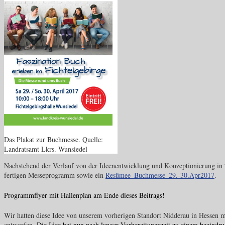
Das Plakat zur Buchmesse. Quelle:
Landratsamt Lkrs. Wunsiedel
Nachstehend der Verlauf von der Ideenentwicklung und Konzeptionierung in 
fertigen Messeprogramm sowie ein
Resümee_Buchmesse_29.-30.Apr2017
.
Programmflyer mit Hallenplan am Ende dieses Beitrags!
Wir hatten diese Idee von unserem vorherigen Standort Nidderau in Hessen mi
entworfen.
Die Idee hat nun nach langer Vorbereitungszeit zu einem beeindr