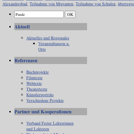
Alexandersbad
,
Teilnahme von Migranten
,
Teilnahme von Schulen
,
überregio
Aktuell
Aktuelles und Regionales
Veranstaltungen u.
Orte
Referenzen
Buchprojekte
Filmtexte
Webtexte
Theatertexte
Künstlerporträts
Verschiedene Projekte
Partner und Kooperationen
Verband Freier Lektorinnen
und Lektoren