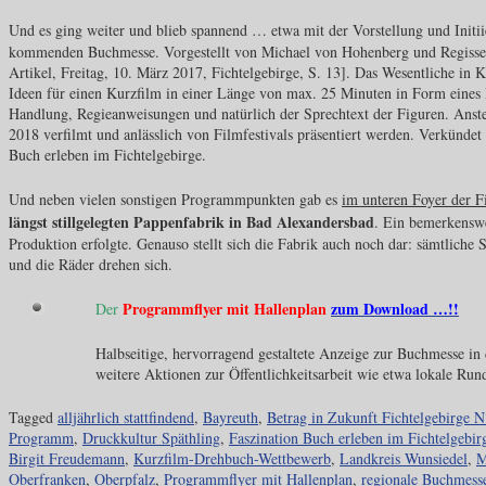
Und es ging weiter und blieb spannend … etwa mit der Vorstellung und Initi
kommenden Buchmesse. Vorgestellt von Michael von Hohenberg und Regisse
Artikel, Freitag, 10. März 2017, Fichtelgebirge, S. 13]. Das Wesentliche in K
Ideen für einen Kurzfilm in einer Länge von max. 25 Minuten in Form eines 
Handlung, Regieanweisungen und natürlich der Sprechtext der Figuren. Anstel
2018 verfilmt und anlässlich von Filmfestivals präsentiert werden. Verkünde
Buch erleben im Fichtelgebirge.
Und neben vielen sonstigen Programmpunkten gab es
im unteren Foyer der Fi
längst stillgelegten Pappenfabrik in Bad Alexandersbad
. Ein bemerkenswe
Produktion erfolgte. Genauso stellt sich die Fabrik auch noch dar: sämtlich
und die Räder drehen sich.
Programmflyer mit Hallenplan
zum Download …!!
Der
Halbseitige, hervorragend gestaltete Anzeige zur Buchmesse in 
weitere Aktionen zur Öffentlichkeitsarbeit wie etwa lokale Run
Tagged
alljährlich stattfindend
,
Bayreuth
,
Betrag in Zukunft Fichtelgebirge 
Programm
,
Druckkultur Späthling
,
Faszination Buch erleben im Fichtelgebir
Birgit Freudemann
,
Kurzfilm-Drehbuch-Wettbewerb
,
Landkreis Wunsiedel
,
M
Oberfranken
,
Oberpfalz
,
Programmflyer mit Hallenplan
,
regionale Buchmess