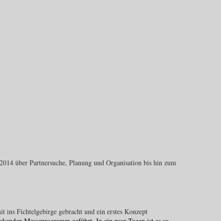
2014 über Partnersuche, Planung und Organisation bis hin zum
t ins Fichtelgebirge gebracht und ein erstes Konzept
uckenden Messeprogramm geführt. In ein paar Tagen ist es so