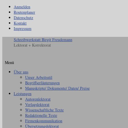
Anmelden
Routenplaner
Datenschutz
Kontakt
Impressum
Schreibwerkstatt Birgit Freudemann
Lektorat + Korrektorat
Menü
Zum
Über uns
Inhalt
Unser Arbeitsstil
springen
Begriffserläuterungen
Manuskripte/ Dokumente/ Daten/ Preise
Leistungen
Autorenlektorat
Verlagslektorat
Wissenschaftliche Texte
Redaktionelle Texte
Firmenkommunikation
Übersetzungslektorat