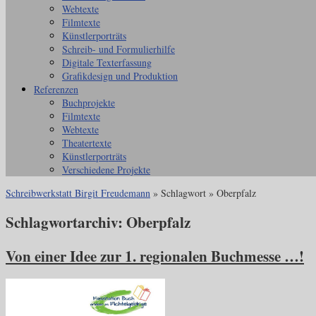
Webtexte
Filmtexte
Künstlerporträts
Schreib- und Formulierhilfe
Digitale Texterfassung
Grafikdesign und Produktion
Referenzen
Buchprojekte
Filmtexte
Webtexte
Theatertexte
Künstlerporträts
Verschiedene Projekte
Schreibwerkstatt Birgit Freudemann
» Schlagwort » Oberpfalz
Schlagwortarchiv:
Oberpfalz
Von einer Idee zur 1. regionalen Buchmesse …!