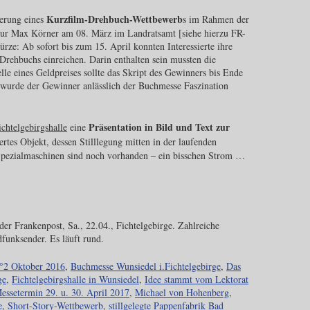
Kurzfilm-Drehbuch-Wettbewerb
ierung eines
s im Rahmen der
ur Max Körner am 08. März im Landratsamt [siehe hierzu FR-
ürze: Ab sofort bis zum 15. April konnten Interessierte ihre
Drehbuchs einreichen. Darin enthalten sein mussten die
le eines Geldpreises sollte das Skript des Gewinners bis Ende
t wurde der Gewinner anlässlich der Buchmesse Faszination
Präsentation in Bild und Text zur
chtelgebirgshalle
eine
rtes Objekt, dessen Stilllegung mitten in der laufenden
e Spezialmaschinen sind noch vorhanden – ein bisschen Strom …
der Frankenpost, Sa., 22.04., Fichtelgebirge. Zahlreiche
dfunksender. Es läuft rund.
N°2 Oktober 2016
,
Buchmesse Wunsiedel i.Fichtelgebirge
,
Das
ge
,
Fichtelgebirgshalle in Wunsiedel
,
Idee stammt vom Lektorat
essetermin 29. u. 30. April 2017
,
Michael von Hohenberg
,
e
,
Short-Story-Wettbewerb
,
stillgelegte Pappenfabrik Bad