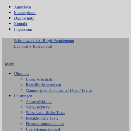
Anmelden
Routenplaner
Datenschutz
Kontakt
Impressum
Schreibwerkstatt Birgit Freudemann
Lektorat + Korrektorat
Menü
Zum
Über uns
Inhalt
Unser Arbeitsstil
springen
Begriffserläuterungen
Manuskripte/ Dokumente/ Daten/ Preise
Leistungen
Autorenlektorat
Verlagslektorat
Wissenschaftliche Texte
Redaktionelle Texte
Firmenkommunikation
Übersetzungslektorat