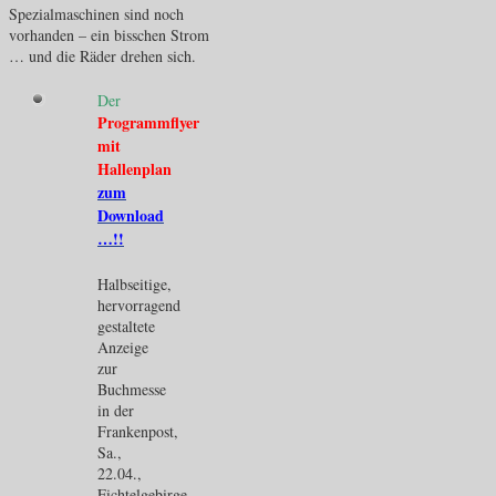
Spezialmaschinen sind noch
vorhanden – ein bisschen Strom
… und die Räder drehen sich.
Der
Programmflyer
mit
Hallenplan
zum
Download
…!!
Halbseitige,
hervorragend
gestaltete
Anzeige
zur
Buchmesse
in der
Frankenpost,
Sa.,
22.04.,
Fichtelgebirge.