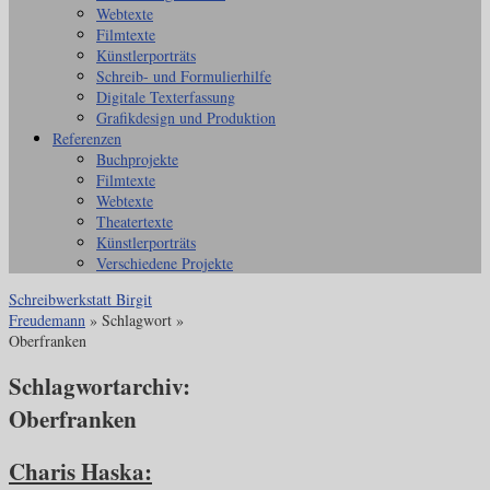
Webtexte
Filmtexte
Künstlerporträts
Schreib- und Formulierhilfe
Digitale Texterfassung
Grafikdesign und Produktion
Referenzen
Buchprojekte
Filmtexte
Webtexte
Theatertexte
Künstlerporträts
Verschiedene Projekte
Schreibwerkstatt Birgit
Freudemann
» Schlagwort »
Oberfranken
Schlagwortarchiv:
Oberfranken
Charis Haska: