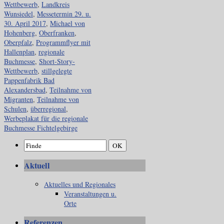
Wettbewerb
,
Landkreis
Wunsiedel
,
Messetermin 29. u.
30. April 2017
,
Michael von
Hohenberg
,
Oberfranken
,
Oberpfalz
,
Programmflyer mit
Hallenplan
,
regionale
Buchmesse
,
Short-Story-
Wettbewerb
,
stillgelegte
Pappenfabrik Bad
Alexandersbad
,
Teilnahme von
Migranten
,
Teilnahme von
Schulen
,
überregional
,
Werbeplakat für die regionale
Buchmesse Fichtelgebirge
Aktuell
Aktuelles und Regionales
Veranstaltungen u.
Orte
Referenzen