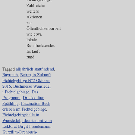
Zahlreiche
weitere
Aktionen
zur
Öffentlichkeitsarbeit
wie etwa
lokale
Rundfunksender.
Es läuft
rund.
Tagged
alljährlich stattfindend
,
Bayreuth
,
Betrag in Zukunft
Fichtelgebirge N°2 Oktober
2016
,
Buchmesse Wunsiedel
i.Fichtelgebirge
,
Das
Programm
,
Druckkultur
Späthling
,
Faszination Buch
erleben im Fichtelgebirge
,
Fichtelgebirgshalle in
Wunsiedel
,
Idee stammt vom
Lektorat Birgit Freudemann
,
Kurzfilm-Drehbuch-